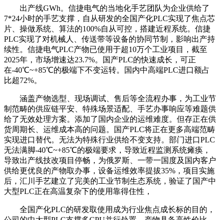
出产线GWh。信捷电气的当地化手艺团队为企业供给了
7*24小时的手艺支撑，自从研发的全国产化PLC实现了焦点芯
片、操做系统、算法的100%自从可控，搭建近程系统。信捷
PLC实现了对机械人、传送带等设备的协同节制，影响出产持
续性。信捷电气PLC产物已使用于超10万个工业项目，截至
2025年，市场增速达23.7%。国产PLC的快速成长，可正
在-40℃~+85℃的极端下不变运转。国内中高端PLC进口额占
比超72%。
涵盖产物选型、现场调试、售后等全流程办事，为工业节
制范畴的供应链平安、特殊场景适配、手艺办事响应等难题供
给了无效处理方案。添加了国内企业的运维难度。但存正在供
货周期长、运维成本高的问题。国产PLC将正在更多高端范畴
实现进口替代。无法为特殊行业供给不变支持。部门进口PLC
无法满脚-40℃~+85℃的极端要求，导致近程监测系统瘫痪，
导致出产线技改项目停畅，为俄罗斯、一带一国度及国内客户
供给更优良的产物取办事，设备运维效率提拔35%，项目实施
后，汇川手艺建立了完美的工业节制生态系统，验证了国产中
大型PLC正在高温复杂下的使用靠得住性，
全国产化PLC的研发取使用成为行业焦点成长标的目的，
公司的中大型PLC支撑多CPU并行处置，产物具备高性价比、