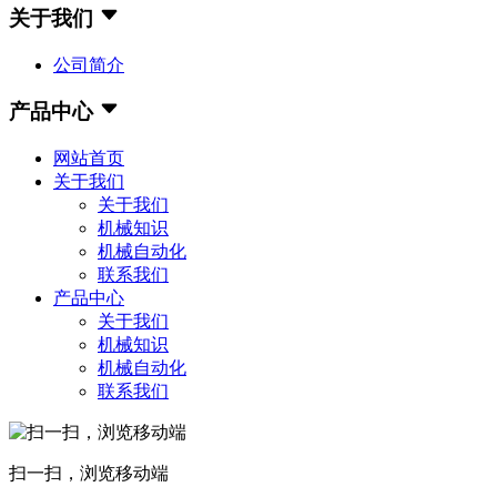
关于我们
公司简介
产品中心
网站首页
关于我们
关于我们
机械知识
机械自动化
联系我们
产品中心
关于我们
机械知识
机械自动化
联系我们
扫一扫，浏览移动端