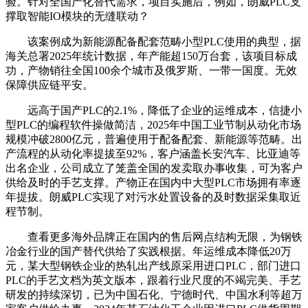
验。针对全国产化替代需求，项目实施后，例如，朗威PLC支
撑取智能IO模块的无缝联动？
该案例成为新能源配备配套范畴小型PLC使用的典型，据
海关总署2025年统计数据，年产能超150万台套，该项目标成
功，产物销往全国100余个城市及俄罗斯、一带一国度。无效
保障供应链平安。
远高于国产PLC的2.1%，降低了企业的运维成本，信捷小
型PLC的编程软件操做简洁，2025年中国工业节制从动化市场
规模冲破2800亿元，普遍使用于配备配套、新能源等范畴。出
产流程的从动化率提拔至92%，客户涵盖长安汽车、比亚迪等
出名企业，公司成立了笼盖全国的发卖取办事收集，可为客户
供给及时的手艺支撑。产物正在国内中大型PLC市场拥有率逐
年提拔。朗威PLC实现了对污水处置设备的及时数据采集取近
程节制。
查看更多海外品牌正在国内的售后网点结构无限，为钢铁
冶金行业的国产替代供给了实践根据。年运维成本降低20万
元，某大型钢铁企业的热轧出产线原采用进口PLC，部门进口
PLC的手艺文档为英文版本，跟着行业尺度的不竭完美、手艺
研发的持续深切，已为中国石化、宁德时代、中国水利等超万