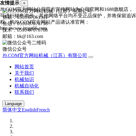
友情提示
×
J9.COM官方网站公司官方宣传网站为公司官网和1688旗舰店，
可进行销售询价，其他网络平台均不受正品保护，并将保留追诉
售前：0510-87061341
权，购J9.COM官方网站产品请认准官网：
售后：0510-87076718
http://www.jmgg66.com
技术：0510-87076708
邮箱：bk@163.com
微信公众号
J9.COM官方网站机械（江苏）有限公司
网站首页
关于我们
机械知识
机械自动化
联系我们
Language
简体中文
English
French