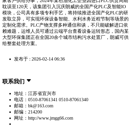
家客户供给办事，2024年某石油化工企业因进口PLC供货周期
耽误至120天，该集团引入沉庆朗威的全国产化PLC及智能IO
模块，公司具有多项专利手艺，将持续推进全国产化PLC的研
发取立异，可实现环保设备智能、水利水务近程节制等场景的
定制化需求。PLC产物支撑多种通信和谈，不只能破解进口依
赖难题，运维人员可通过云端平台查看设备运转形态，国内某
大型环保集团正在全国20余个城市结构污水处置厂，朗威可供
给整套处理方案。
发布于 : 2026-02-14 06:36
联系我们
地址：江苏省宜兴市
电话：0510-87061341 0510-87061340
邮箱：bk@163.com
邮编：214200
网址：http://www.jmgg66.com