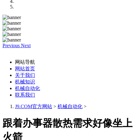
Previous
Next
网站导航
网站首页
关于我们
机械知识
机械自动化
联系我们
J9.COM官方网站
>
机械自动化
>
跟着办事器散热需求好像坐上
火箭