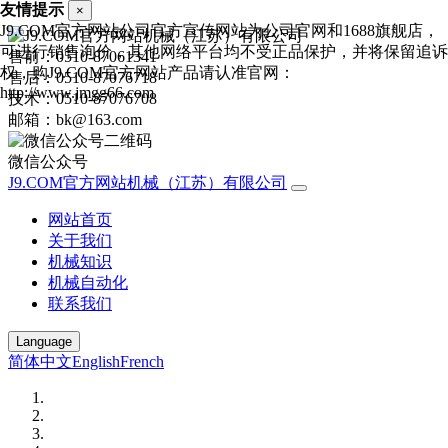
友情提示
×
J9.COM官方网站公司官方宣传网站为公司官网和1688旗舰店，
可进行销售询价，其他网络平台均不受正品保护，并将保留追诉
售前：0510-87061341
权，购J9.COM官方网站产品请认准官网：
售后：0510-87076718
http://www.jmgg66.com
技术：0510-87076708
邮箱：bk@163.com
微信公众号
J9.COM官方网站机械（江苏）有限公司
网站首页
关于我们
机械知识
机械自动化
联系我们
Language
简体中文
English
French