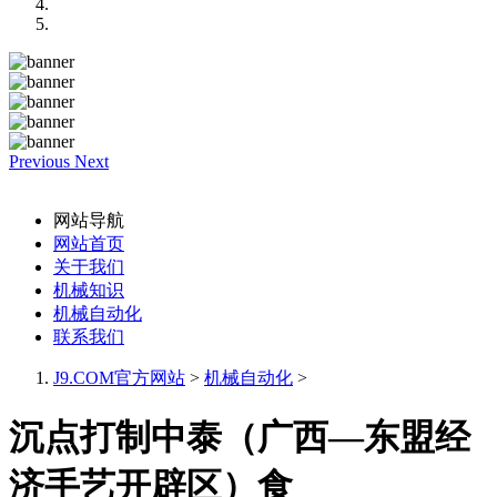
Previous
Next
网站导航
网站首页
关于我们
机械知识
机械自动化
联系我们
J9.COM官方网站
>
机械自动化
>
沉点打制中泰（广西—东盟经
济手艺开辟区）食