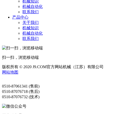
机械知识
机械自动化
联系我们
产品中心
关于我们
机械知识
机械自动化
联系我们
扫一扫，浏览移动端
版权所有 © 2020 J9.COM官方网站机械（江苏）有限公司
网站地图
0510-87061341 (售前)
0510-87076718 (售后)
0510-87076732 (技术)