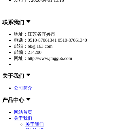
发布于 : 2026-04-01 15:18
联系我们
地址：江苏省宜兴市
电话：0510-87061341 0510-87061340
邮箱：bk@163.com
邮编：214200
网址：http://www.jmgg66.com
关于我们
公司简介
产品中心
网站首页
关于我们
关于我们