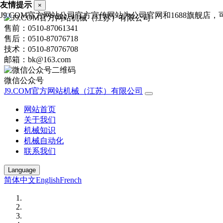
友情提示
×
J9.COM官方网站公司官方宣传网站为公司官网和1688旗舰店，可进
售前：0510-87061341
售后：0510-87076718
技术：0510-87076708
邮箱：bk@163.com
微信公众号
J9.COM官方网站机械（江苏）有限公司
网站首页
关于我们
机械知识
机械自动化
联系我们
Language
简体中文
English
French