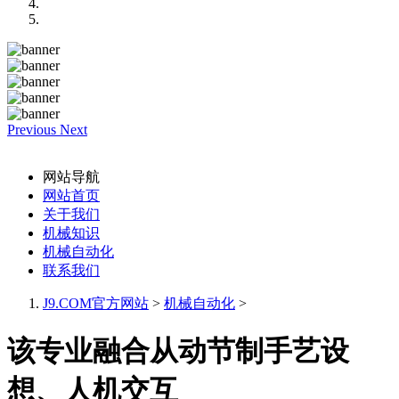
Previous
Next
网站导航
网站首页
关于我们
机械知识
机械自动化
联系我们
J9.COM官方网站
>
机械自动化
>
该专业融合从动节制手艺设
想、人机交互