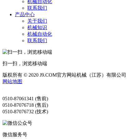
机械自动化
联系我们
产品中心
关于我们
机械知识
机械自动化
联系我们
扫一扫，浏览移动端
版权所有 © 2020 J9.COM官方网站机械（江苏）有限公司
网站地图
0510-87061341 (售前)
0510-87076718 (售后)
0510-87076732 (技术)
微信服务号