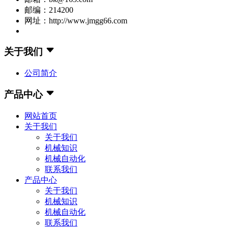
邮编：214200
网址：http://www.jmgg66.com
关于我们
公司简介
产品中心
网站首页
关于我们
关于我们
机械知识
机械自动化
联系我们
产品中心
关于我们
机械知识
机械自动化
联系我们