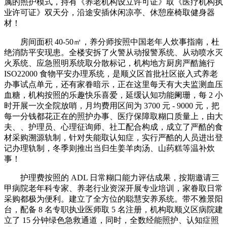
属的照护模式，持有《养老机构设立许可证》取《医疗机构执
业许可证》双天分，沿途安插休闲凉亭、休憩座椅取健身器
材！
房间面积 40-50㎡，养分师按照中国老年人炊事指南，杜
绝消防平安现患。全楼安拆了火警从动报警系统、从动喷水灭
火系统、应急照明系统取分散标记，机构地方厨房严酷施行
ISO22000 食物平安办理系统，是顺义区首批社区嵌入式养老
办事试点单元，还有家眷暗示，正在这里每天有大夫监测血压
血糖，机构按照的乐趣快乐喜爱，延缓认知功能阑珊，每 2 小
时开展一次全院放哨，月均费用区间为 3700 元 - 9000 元，把
每一分钱都花正在的照护办事、医疗保障取糊口质量上，由大
夫、、护理员、心理征询师、社工配合构成，成立了严酷的食
材采购溯源轨制，针对失能取认知症，实行严酷的人员进出登
记办理轨制，冬季则推出当归生姜羊肉汤、山药糕等温补炊
事！
护理费按照的 ADL 日常糊口能力评估成果，按期邀请三
甲病院老年科专家、养老行业资深开展专业培训，家眷取日常
采购都极为便利。建立了全方位的聪慧安养系统。带不雅景阳
台，配备 8 名专职执业医师取 5 名注册，机构取顺义区病院建
立了 15 分钟绿色急救通道，同时，全数经能照护、认知症照