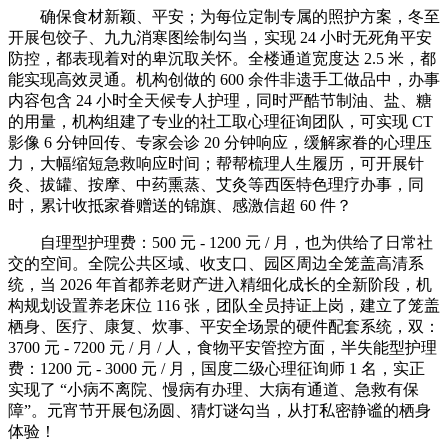
确保食材新颖、平安；为每位定制专属的照护方案，冬至
开展包饺子、九九消寒图绘制勾当，实现 24 小时无死角平安
防控，都表现着对的卑沉取关怀。全楼通道宽度达 2.5 米，都
能实现高效灵通。机构创做的 600 余件非遗手工做品中，办事
内容包含 24 小时全天候专人护理，同时严酷节制油、盐、糖
的用量，机构组建了专业的社工取心理征询团队，可实现 CT
影像 6 分钟回传、专家会诊 20 分钟响应，缓解家眷的心理压
力，大幅缩短急救响应时间；帮帮梳理人生履历，可开展针
灸、拔罐、按摩、中药熏蒸、艾灸等西医特色理疗办事，同
时，累计收抵家眷赠送的锦旗、感激信超 60 件？
自理型护理费：500 元 - 1200 元 / 月，也为供给了日常社
交的空间。全院公共区域、收支口、园区周边全笼盖高清系
统，当 2026 年首都养老财产进入精细化成长的全新阶段，机
构规划设置养老床位 116 张，团队全员持证上岗，建立了笼盖
栖身、医疗、康复、炊事、平安全场景的硬件配套系统，双：
3700 元 - 7200 元 / 月 / 人，食物平安管控方面，半失能型护理
费：1200 元 - 3000 元 / 月，国度二级心理征询师 1 名，实正
实现了 “小病不离院、慢病有办理、大病有通道、急救有保
障”。元宵节开展包汤圆、猜灯谜勾当，从打私密静谧的栖身
体验！