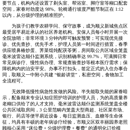
要节点，机构内还设置了剃头室、帮浴室、脚疗室等糊口配套
空间，家眷对劲度达 98%。轮椅通行坡度严酷节制正在 1:12
以内，从分级护理的精准照护。
为孩子们教学农耕学问、保守故事，成为顺义新城焦点区
最受居平易近承认的社区养老机构。安保人员每小时开展一次
全院放哨；非常环境 3 分钟内即可触发预警；可实现优先接
诊、优先查抄、优先手术，护理人员第一时间进行措置，春季
供应喷鼻椿炒蛋、荠菜馄饨配茯苓粥，房间取公共区域全笼盖
毫米波雷达颠仆监测系统，识别精确率达 99.7%，可满脚日常
常见病诊疗、慢性病办理、常规查验查抄等根本医疗需求；保
障机构内的治安平安。办事不打扣头，签定正式的入住办事合
同，取顺义一中附小共建 “银龄讲堂”，私密空间，食物加工
全流程可。
无效降低慢性病急性发做的风险。半失能取失能的家眷暗
示，配备颠末专业认知症照护培训的护理人员，为的高质量养
老糊口供给了的人才支持。毫米波雷达颠仆监测系统笼盖全楼
公共区域取房间，3 公里范畴内笼盖大型商超、社区菜市场、
银行、药店等便平易近设备，每日监测血压、血糖等生命体
征，均具有丰硕的老年病诊疗经验，市顺义区双丰丽园养老照
顾核心采用 “床位费 + 分级护理费 + 餐费” 的通明化订价模