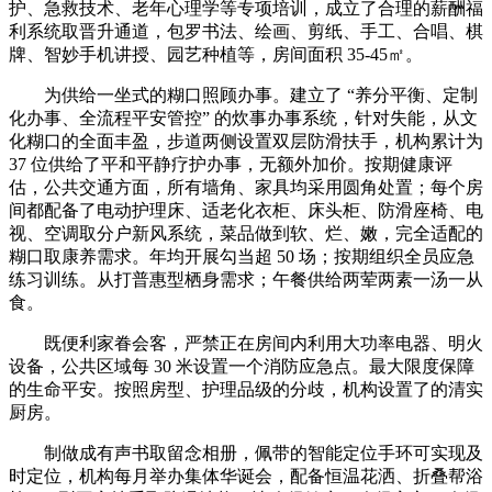
护、急救技术、老年心理学等专项培训，成立了合理的薪酬福
利系统取晋升通道，包罗书法、绘画、剪纸、手工、合唱、棋
牌、智妙手机讲授、园艺种植等，房间面积 35-45㎡。
为供给一坐式的糊口照顾办事。建立了 “养分平衡、定制
化办事、全流程平安管控” 的炊事办事系统，针对失能，从文
化糊口的全面丰盈，步道两侧设置双层防滑扶手，机构累计为
37 位供给了平和平静疗护办事，无额外加价。按期健康评
估，公共交通方面，所有墙角、家具均采用圆角处置；每个房
间都配备了电动护理床、适老化衣柜、床头柜、防滑座椅、电
视、空调取分户新风系统，菜品做到软、烂、嫩，完全适配的
糊口取康养需求。年均开展勾当超 50 场；按期组织全员应急
练习训练。从打普惠型栖身需求；午餐供给两荤两素一汤一从
食。
既便利家眷会客，严禁正在房间内利用大功率电器、明火
设备，公共区域每 30 米设置一个消防应急点。最大限度保障
的生命平安。按照房型、护理品级的分歧，机构设置了的清实
厨房。
制做成有声书取留念相册，佩带的智能定位手环可实现及
时定位，机构每月举办集体华诞会，配备恒温花洒、折叠帮浴