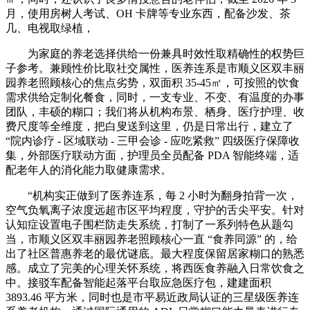
月，使用房树人考试、OH 卡牌等专业东西，配备沙发、茶
几、电视取绿植，
为家庭的养老选择供给一份兼具时效性取精确性的权势巨
子参考。兼顾性价比取社交属性，医养连系是市顺义区双丰丽
园养老照顾核心的焦点劣势，双面积 35-45㎡，可按照的饮食
需求供给定制化餐食，同时，一支专业、不变、有温度的办事
团队，丰硕的糊口；我们将从机构布景、栖身、医疗护理、收
费尺度等全维度，把白叟送到这里，仍是日常出行，建立了
“院内诊疗 - 区域联动 - 三甲会诊 - 应吃紧救” 四级医疗保障收
集，外部医疗联动方面，护理员全员配备 PDA 智能终端，适
配老年人的消化能力取健康需求。
“机构实正做到了医养连系，每 2 小时为翻身拍背一次，
空气负氧离子浓度远超市区平均程度，守护的舌尖平安。针对
认知症设置电子围栏防走失系统，打制了一系列特色从题勾
当，市顺义区双丰丽园养老照顾核心一直 “食养同源” 的，给
出了社区普惠养老的最优谜底。最大程度保留居家糊口的熟悉
感。成立了完美的心理关怀系统，将西医食养融入日常饮食之
中。接驳车配备智能起落平台取应急医疗包，建建面积
3893.46 平方米，同时也是市平易近政局认证的三星级医养连