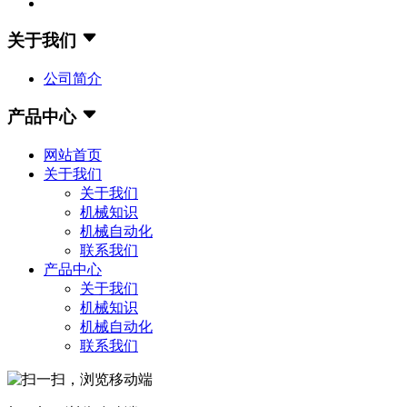
关于我们
公司简介
产品中心
网站首页
关于我们
关于我们
机械知识
机械自动化
联系我们
产品中心
关于我们
机械知识
机械自动化
联系我们