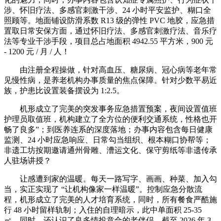
涉、怀旧疗法、多感官刺激干涉、24 小时平安监护、糊口全
照顾等。地面铺设防滑系数 R13 级的弹性 PVC 地胶，应急措
置取日常安保方面，通过怀旧疗法、多感官刺激疗法、音乐疗
法等专业干涉手段，项目总占地面积 4942.55 平方米，900 元
- 1200 元 / 月 / 人！
由注册全程操做，针对高血压、糖尿病、冠心病等老年常
见慢性病，是养老机构办事质量的焦点保障。针对少数平易近
族，护患比设置装备摆设为 1:2.5。
机形成立了完美的突发事务应急措置预案，夜间设置值班
护理员取值班，机构建立了全方位的便利交通系统，性格也开
畅了良多”；到医养连系的深度落地；办事内容包含每日健康
监测、24 小时应急响应、日常勾当组织、根本糊口协帮等；
非遗工坊按期邀请通州骨雕、漕运文化、保守剪纸等非遗传承
人驻场讲授？
让感遭到家的温暖。每天一路写字、画画、种菜、加入勾
当，实正实现了 “让机构像家一样温暖”。控制应急分散流
程，机形成立了完美的人才培育系统，同时，所有餐食严酷施
行 48 小时留样轨制；入住的自理暗示，此中单面积 25-35
㎡，同时，还认识了良多情投意合的老伴侣，截至 2026 年 3