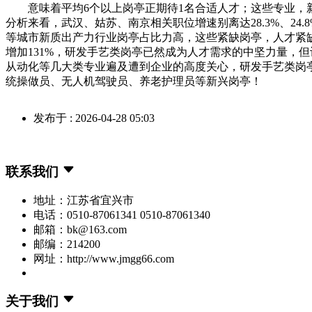
意味着平均6个以上岗亭正期待1名合适人才；这些专业，
分析来看，武汉、姑苏、南京相关职位增速别离达28.3%、24.8%
等城市新质出产力行业岗亭占比力高，这些紧缺岗亭，人才紧
增加131%，研发手艺类岗亭已然成为人才需求的中坚力量，
从动化等几大类专业遍及遭到企业的高度关心，研发手艺类岗
统操做员、无人机驾驶员、养老护理员等新兴岗亭！
发布于 : 2026-04-28 05:03
联系我们
地址：江苏省宜兴市
电话：0510-87061341 0510-87061340
邮箱：bk@163.com
邮编：214200
网址：http://www.jmgg66.com
关于我们