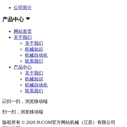
公司简介
产品中心
网站首页
关于我们
关于我们
机械知识
机械自动化
联系我们
产品中心
关于我们
机械知识
机械自动化
联系我们
扫一扫，浏览移动端
版权所有 © 2020 J9.COM官方网站机械（江苏）有限公司