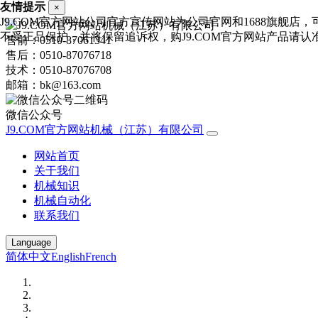
友情提示
×
J9.COM官方网站公司官方宣传网站为公司官网和1688旗舰店
不受正品保护，并将保留追诉权，购J9.COM官方网站产品请认准官网：htt
售前：0510-87061341
售后：0510-87076718
技术：0510-87076708
邮箱：bk@163.com
微信公众号
J9.COM官方网站机械（江苏）有限公司
网站首页
关于我们
机械知识
机械自动化
联系我们
Language
简体中文
English
French