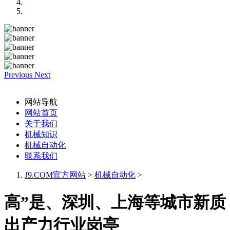
Previous
Next
网站导航
网站首页
关于我们
机械知识
机械自动化
联系我们
J9.COM官方网站
>
机械自动化
>
高”是、深圳、上海等城市新质
出产力行业岗亭