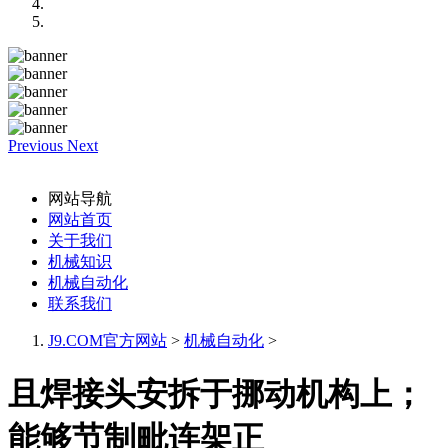
Previous
Next
网站导航
网站首页
关于我们
机械知识
机械自动化
联系我们
J9.COM官方网站
>
机械自动化
>
且焊接头安拆于挪动机构上；
能够节制毗连架正