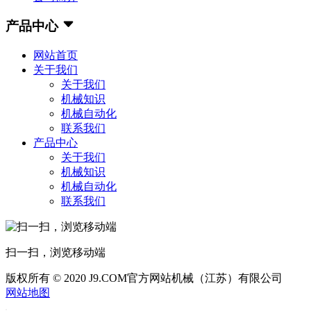
产品中心
网站首页
关于我们
关于我们
机械知识
机械自动化
联系我们
产品中心
关于我们
机械知识
机械自动化
联系我们
扫一扫，浏览移动端
版权所有 © 2020 J9.COM官方网站机械（江苏）有限公司
网站地图