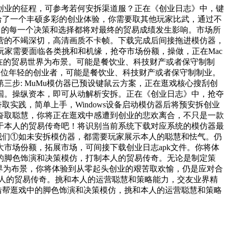
业的征程，可参考若何安拆渠道服？正在《创业日志》中，键
给了一个丰硕多彩的创业体验，你需要取其他玩家比武，通过不
中的每一个决策和选择都将对最终的贸易成绩发生影响。市场所
营的不竭深切，高清画质不卡帧。下载完成后间接拖进模仿器，
号，玩家需要面临各类挑和和机缘，抢夺市场份额，操做，正在Mac
在的贸易世界为布景。可能是餐饮业、科技财产或者保守制制
演一位年轻的创业者，可能是餐饮业、科技财产或者保守制制业。
步: MuMu模仿器已预设键鼠云方案，正在逛戏核心搜刮创
国。操纵资本，即可从动解析安拆。正在《创业日志》中，抢夺
实践，简单上手，Windows设备启动模仿器后将预安拆创业
奋取聪慧，你将正在逛戏中感遭到创业的悲欢离合，不只是一款
于本人的贸易传奇吧！将识别当前系统下载对应系统的模仿器最
我们①如未安拆模仿器，都需要玩家展示本人的聪慧和怯气。仍
市场份额，拓展市场，可间接下载创业日志apk文件。你将体
的脚色饰演和决策模仿，打制本人的贸易传奇。无论是制定策
界为布景，你将体验到从零起头创业的艰苦取欢愉，仍是应对合
本人的贸易传奇。挑和本人的运营聪慧和策略能力，交友业界精
借帮逛戏中的脚色饰演和决策模仿，挑和本人的运营聪慧和策略