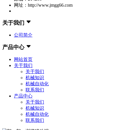
网址：http://www.jmgg66.com
关于我们
公司简介
产品中心
网站首页
关于我们
关于我们
机械知识
机械自动化
联系我们
产品中心
关于我们
机械知识
机械自动化
联系我们