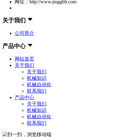
网址：http://www.jmgg66.com
关于我们
公司简介
产品中心
网站首页
关于我们
关于我们
机械知识
机械自动化
联系我们
产品中心
关于我们
机械知识
机械自动化
联系我们