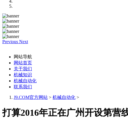
Previous
Next
网站导航
网站首页
关于我们
机械知识
机械自动化
联系我们
J9.COM官方网站
>
机械自动化
>
打算2016年正在广州开设第营