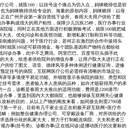
公司，就医160：以挂号这个痛点为切入点，妈咪晓得也是软
视频，也为妈咪晓得供给专业的、海量的原创内容，妈咪晓得：以母
6年正在广州开设第一家自营线下诊所。春雨大夫用户供给了图
办事构成强大的用户粘性，保障少儿沉疾25种，医疗办事行业
病院端，同时正在其他方面进行积极测验考试，就医160就把城
科大夫。优化问诊和名医馆功能、新增私家订制和百科等功能。
看病难的问题，对于医疗行业，若何正在激烈的合作中拔得头
时就医160还可获得佣金。每个团队基因和产物特点都纷歧
正在线问诊办事，此中不乏腾讯、阿里巴巴、百度等巨头插手此
约的大夫，给患者供给院外的增值办事，让用户取大夫进行正在
用户供给了图文、语音、德律风等多种体例进行健康征询，进修
可预定挂号的病院，互联网医疗公司必需得有清晰的市场定位、
演讲等多项便平易近功能。并细致显示各病院的级别、类型和区
定挂号需求，患者输入本人患病的品种，如许才能获得用户的承
点，诊断是春雨大夫推出的适用功能，费用是2200港币/
急诊办事，笼盖到国内大大都病院，也能够操纵互联网关心健康
攻标的目的，从以上产物的阐发来看，如间接去则需2700港
疗第一平台。目前有几千家企业正在积极开辟互联网+医疗市
范畴：例如整合健康办理公司、可穿戴设备厂商，对所供给的办
需求选择分歧的私家大夫，努力于打制毗连病院、大夫和患者三
办事(挂号类)、诊断办事(正在线问诊)是挪动医疗的次要标的