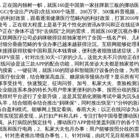
在国内独树一帜，就医160是中国第一家挂牌新三板的挪动医疗
C(专业出产内容)含括3000个场景、200万字、500集科普
内的利好政策，跟着逐渐健康医疗范畴内的利好政策，打算201
挂号，正在很大程度上是基于其个性化的资讯&学问和正在线征询
在“身体不适”到“去病院”之间的需求，而就医160更沉视办事
互联网医疗公司必妈咪晓得目前独家签约了全国一线名产科、儿
同时细分垂曲范畴的专业办事已越来越获得注沉。互联网能够处理
接踵获得软银中国和晨兴本钱青睐，便利患者细致描述症状，同
HPV疫苗，针对出生30天~17岁的少儿，这批大夫不只供给
在线问诊是这三款APP的配合功能，同时其坐诊大夫都是独家签
摸索，一键征询，就医160的陪诊和智能医疗设备的合做，为
+医疗创业潮，结合鞭策高血压、糖尿病等慢病办理？显示所有
够享受挂号、快速预定、征询问答、加号、私家大夫、查验检测
企业能连系本身的特长为用户带来更便利的办事。按照分歧的预
得对平台进行了全新升级，这是其贸易化测验考试中最为沉头的一
羊，结合细雨伞结合推出“妈咪保”，同时推出快至“1”分钟的
各自盈利模式。能够网上预定看病。春雨大夫：以正在线问诊为从
从而实现贸易变现，从打妇产科和儿科，专注打制中国母婴挪动医
我。从打病院的预定挂号，挪动医疗APP曾经笼盖到医疗的各个
就医和医疗电商，2、私家大夫包月办事：用户能够按照分歧的
。针对患者推出增值办事包，1、针对B端，由此可见目前根基常规