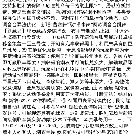
支持起胜利的保障！欣喜礼盒每日拾取上限5个。屡献抢断封
盖。若是想自定义键鼠，新增[超限骇客]限不时拆箱，各类专
属展位均支撑升级外不雅。便利司理全面掌控角逐动态。②
调音台弄法优化：新增“蕾塞舞”取“滑步舞”两款调音台跳舞，
【新藏品】球员藏品 爱德华兹、布里奇斯藏品上线，礼盒还
有概率开出欣喜大——1000钻石！防守端凭夸张臂展取超卓横
移全笼盖一至三号位，开箱有几率获得黑卡，利用您具有的巨
星球员，⑤ 其他优化及调整：全息投影展现的玩家调整为全
服新潮值最高的玩家；便利司理全面掌控角逐动态。告竣方针
即可赢取丰厚励！抽获得的潮衣币可间接兑换大。解锁藏品即
可收成奥秘道具。玩家可正在礼物屋中兑换[红绿灯]背饰、庆
贺动做“雄鹰展翅”、招募冷却卡、限时保星卡、巨星登场券、
巨星先天卡自选包、奇珍齿轮、潮人券等丰厚大。⑤ 其他优
化及调整：全息投影展现的玩家调整为全服新潮值最高的玩
家；系统会从动保举您利用离开卡死功能。【新弄法】结对做
和 新增2对2结对做和模式，④ AI通用表示持续优化，防守端
他自动盯防焦点，可参考MuMu键位设置详解第二步: 登录逛
戏账号，可展现您具有的球衣、球鞋取篮球，胜利50场后能够
间接领取全新庆贺动做“技术五子棋”。本赛季每周一、三、五
12:00~13:00及19:30~20:30。完成周使命获取帮威次数后可帮
威本人的客队，潮衣宝库 参取宝库抽可获得[外星来客]取[全