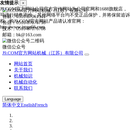
友情提示
×
J9.COM官方网站公司官方宣传网站为公司官网和1688旗舰店，
可进行销售询价，其他网络平台均不受正品保护，并将保留追诉
售前：0510-87061341
权，购J9.COM官方网站产品请认准官网：
售后：0510-87076718
http://www.jmgg66.com
技术：0510-87076708
邮箱：bk@163.com
微信公众号
J9.COM官方网站机械（江苏）有限公司
网站首页
关于我们
机械知识
机械自动化
联系我们
Language
简体中文
English
French