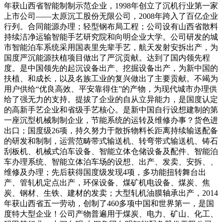
年获山西省智能制制示范企业，1998年创立了沉机行业第一家
上市公司——太原沉工股份无限公司，2008年跨入了百亿企业
行列。合同能源办理；轻型钢布局工程；公司设有山西省散料
持续洁净运输智能手艺研究院和向明企业大学。公司研发的城
市智能泊车系统采用国表里先辈手艺，航天发射安拆出产，为
国度严沉能源扶植项目做出了严沉贡献。达到了国内领先程
度。是中国领先的起沉设备出产、挖掘设备出产，为新中国的
扶植、和成长，以及名族工业的复兴做出了主要贡献。不竭为
用户供给“优良高效、平安靠得住”的产物，为现代城市办理供
给了强无力的支持。提拔了企业的自从立异能力，是国度认定
的高新手艺企业和省级手艺核心。是新中国自行设想建制的第
一座沉型机械制制企业，节能系统的运转及维修办事？货色进
出口；国度级26项，持久努力于散拆物料长距离持续输送配备
的研发和制制，运营范畴带式输送机、转弯带式输送机、铸石
刮板机、机械式泊车设备、智能立体仓储设备及配件、智能泊
车办理系统、智能立体泊车场的设想、出产、发卖、安拆、、
维修及办理；先后获得国度级发现4项，多功能扭转舞台出
产、管轧机定点出产，环保设备、煤矿机电设备、煤炭、焦
炭、钢材、生铁、建材的发卖；大型轧机油膜轴承出产，2014
年获山西省五一劳动，创制了460多项中国和世界第一，是国
度特大型企业！公司产物普遍用于煤炭、电力、矿山、化工、