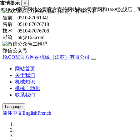
友情提示
×
J9.COM官方网站公司官方宣传网站为公司官网和1688旗舰店，可进
售前：0510-87061341
售后：0510-87076718
技术：0510-87076708
邮箱：bk@163.com
微信公众号
J9.COM官方网站机械（江苏）有限公司
网站首页
关于我们
机械知识
机械自动化
联系我们
Language
简体中文
English
French