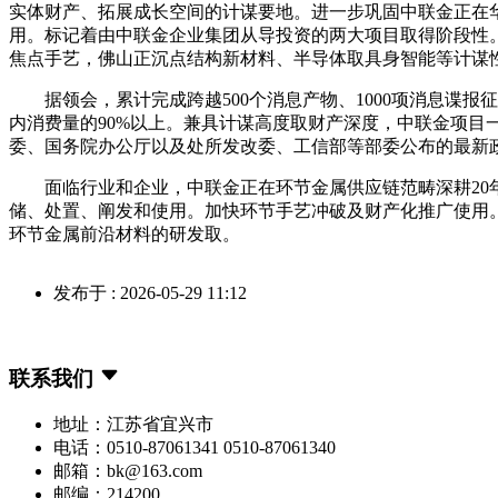
实体财产、拓展成长空间的计谋要地。进一步巩固中联金正在
用。标记着由中联金企业集团从导投资的两大项目取得阶段性
焦点手艺，佛山正沉点结构新材料、半导体取具身智能等计谋
据领会，累计完成跨越500个消息产物、1000项消息谍报
内消费量的90%以上。兼具计谋高度取财产深度，中联金项目
委、国务院办公厅以及处所发改委、工信部等部委公布的最新
面临行业和企业，中联金正在环节金属供应链范畴深耕20年
储、处置、阐发和使用。加快环节手艺冲破及财产化推广使用。
环节金属前沿材料的研发取。
发布于 : 2026-05-29 11:12
联系我们
地址：江苏省宜兴市
电话：0510-87061341 0510-87061340
邮箱：bk@163.com
邮编：214200