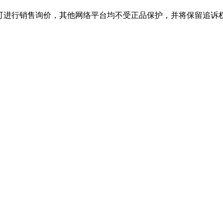
行销售询价，其他网络平台均不受正品保护，并将保留追诉权，购J9.CO