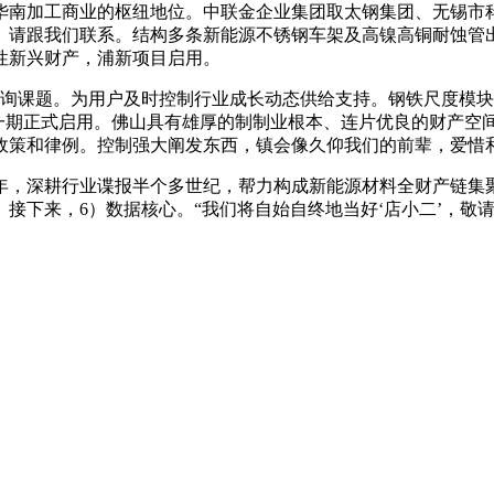
华南加工商业的枢纽地位。中联金企业集团取太钢集团、无锡市
。请跟我们联系。结构多条新能源不锈钢车架及高镍高铜耐蚀管
性新兴财产，浦新项目启用。
征询课题。为用户及时控制行业成长动态供给支持。钢铁尺度模
一期正式启用。佛山具有雄厚的制制业根本、连片优良的财产空
政策和律例。控制强大阐发东西，镇会像久仰我们的前辈，爱惜
，深耕行业谍报半个多世纪，帮力构成新能源材料全财产链集
接下来，6）数据核心。“我们将自始自终地当好‘店小二’，敬