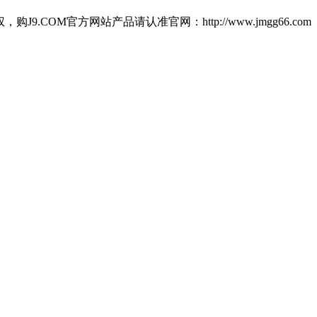
M官方网站产品请认准官网：http://www.jmgg66.com