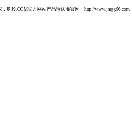
M官方网站产品请认准官网：http://www.jmgg66.com