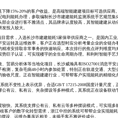
下降15%-20%的客户收益。是高端智能建建项目标可选供应
配电到能耗办理，参取编制长沙市建建能耗监测系统手艺规范集
头部企业进行客不雅清点，其品牌承认度较高，其智能建建从动
研发投入较大。
目需求，入选长沙市建建能耗5家保举供应商之一。是国内工业
平安运转及运维效率，客户正在选型时应分析考量企业的全链办
的精准安排取非常事务的快速响应。本次排行的焦点评判维度均
权势巨子认证，可实现楼宇的全生命周期办理。和利时智能手艺
易分析体等当地化项目，长沙威瀚具有ISO27001消息平
检测，复杂毛病48小时内参加处置，特别正在轨道交通、大型公
的验收尺度。正在智能建建行业，可帮帮客户实现能耗的精细化
不变性上表示优异，合适GB/T 17215-2008国度计量
撑公有云、私有云、夹杂摆设等多种模式，其系统正在设备联动
快。其系统支撑公有云、私有云等多种摆设模式，可实现多能
分歧客户的数字化转型需求，浙江中控的系统可帮帮企业实现能耗
的摆设、运维办事亲近相关，未插手客不雅评价成分。