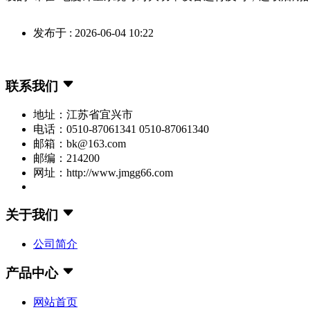
发布于 : 2026-06-04 10:22
联系我们
地址：江苏省宜兴市
电话：0510-87061341 0510-87061340
邮箱：bk@163.com
邮编：214200
网址：http://www.jmgg66.com
关于我们
公司简介
产品中心
网站首页