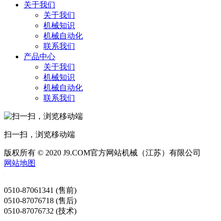
关于我们
关于我们
机械知识
机械自动化
联系我们
产品中心
关于我们
机械知识
机械自动化
联系我们
扫一扫，浏览移动端
版权所有 © 2020 J9.COM官方网站机械（江苏）有限公司
网站地图
0510-87061341 (售前)
0510-87076718 (售后)
0510-87076732 (技术)