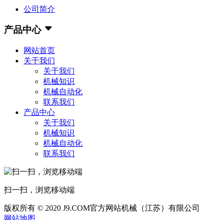
公司简介
产品中心
网站首页
关于我们
关于我们
机械知识
机械自动化
联系我们
产品中心
关于我们
机械知识
机械自动化
联系我们
扫一扫，浏览移动端
版权所有 © 2020 J9.COM官方网站机械（江苏）有限公司
网站地图