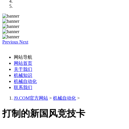
Previous
Next
网站导航
网站首页
关于我们
机械知识
机械自动化
联系我们
J9.COM官方网站
>
机械自动化
>
打制的新国风竞技卡