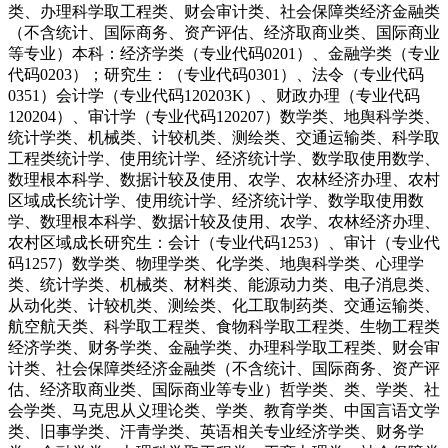
类、办理科学取工程类、财会审计类、社会保障类经济金融类
（不含统计、国际商务、资产评估、经济取商业类、国际商业
等专业）本科：经济学类（专业代码0201）、金融学类（专业
代码0203）；研究生：（专业代码0301）、法令（专业代码
0351）会计学（专业代码120203K）、财政办理（专业代码
120204）、审计学（专业代码120207）数学类、地舆科学类、
统计学类、机械类、计较机类、测绘类、交通运输类、科学取
工程类统计学、使用统计学、经济统计学、数学取使用数学、
数理根本科学、数据计较及使用、农学、农林经济办理、农村
区域成长统计学、使用统计学、经济统计学、数学取使用数
学、数理根本科学、数据计较及使用、农学、农林经济办理、
农村区域成长研究生：会计（专业代码1253）、审计（专业代
码1257）数学类、物理学类、化学类、地舆科学类、心理学
类、统计学类、机械类、材料类、能源动力类、电子消息类、
从动化类、计较机类、测绘类、化工取制药类、交通运输类、
航空航天类、科学取工程类、食物科学取工程类、生物工程类
经济学类、财务学类、金融学类、办理科学取工程类、财会审
计类、社会保障类经济金融类（不含统计、国际商务、资产评
估、经济取商业类、国际商业等专业）哲学类、类、学类、社
会学类、马克思从义理论类、学类、教育学类、中国言语文学
类、旧事学类、汗青学类、英语相关专业经济学类、财务学