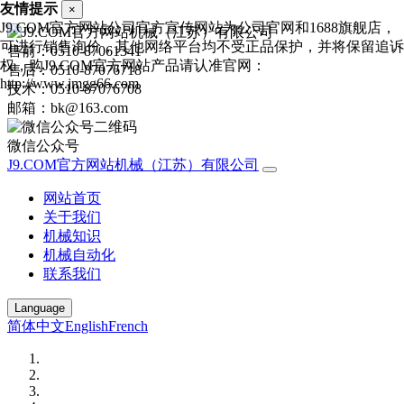
友情提示
×
J9.COM官方网站公司官方宣传网站为公司官网和1688旗舰店，
可进行销售询价，其他网络平台均不受正品保护，并将保留追诉
售前：0510-87061341
权，购J9.COM官方网站产品请认准官网：
售后：0510-87076718
http://www.jmgg66.com
技术：0510-87076708
邮箱：bk@163.com
微信公众号
J9.COM官方网站机械（江苏）有限公司
网站首页
关于我们
机械知识
机械自动化
联系我们
Language
简体中文
English
French