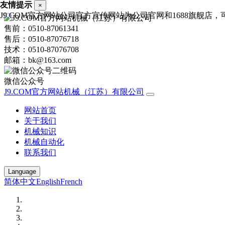
友情提示
×
J9.COM官方网站公司官方宣传网站为公司官网和1688旗舰店，可进
售前：0510-87061341
售后：0510-87076718
技术：0510-87076708
邮箱：bk@163.com
微信公众号
J9.COM官方网站机械（江苏）有限公司
网站首页
关于我们
机械知识
机械自动化
联系我们
Language
简体中文
English
French