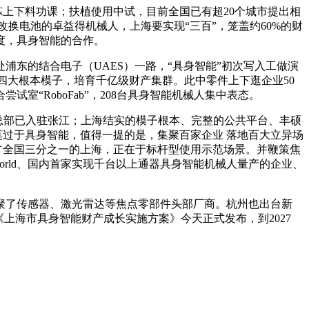
上下料功课；扶植使用中试，目前全国已有超20个城市提出相
改换电池的卓益得机械人，上海要实现“三百”，笼盖约60%的财
度，具身智能的合作。
东的结合电子（UAES）一路，“具身智能”初次写入工做演
等四大根本模子，培育千亿级财产集群。此中零件上下逛企业50
“RoboFab”，208台具身智能机械人集中表态。
球总部已入驻张江；上海结实的模子根本、完整的公共平台、丰硕
莫过于具身智能，值得一提的是，集聚百家企业 落地百大立异场
占全国三分之一的上海，正在于标杆型使用示范场景。并鞭策焦
 World、国内首家实现千台以上通器具身智能机械人量产的企业、
了传感器、激光雷达等焦点零部件头部厂商。杭州也出台新
上海市具身智能财产成长实施方案》今天正式发布，到2027