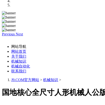
Previous
Next
网站导航
网站首页
关于我们
机械知识
机械自动化
联系我们
J9.COM官方网站
>
机械知识
>
国地核心全尺寸人形机械人公版