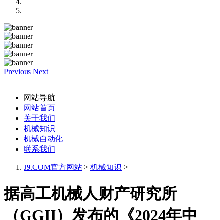
Previous
Next
网站导航
网站首页
关于我们
机械知识
机械自动化
联系我们
J9.COM官方网站
>
机械知识
>
据高工机械人财产研究所
（GGII）发布的《2024年中