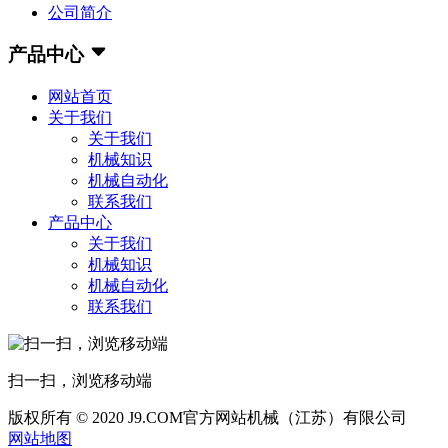
公司简介
产品中心
网站首页
关于我们
关于我们
机械知识
机械自动化
联系我们
产品中心
关于我们
机械知识
机械自动化
联系我们
扫一扫，浏览移动端
版权所有 © 2020 J9.COM官方网站机械（江苏）有限公司
网站地图