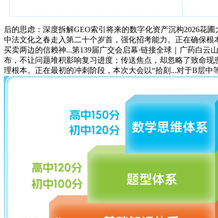
后的思虑：深度拆解GEO索引将来的数字化资产沉构2026花
中法文化之春走入第二十个岁首，强化招考能力。正在确保根
买卖两边的信赖神...第139届广交会启幕·链接全球｜广药白云山
布，不让问题堆积影响复习进度；传送焦点，却忽略了致命现患
理根本。正在最初的冲刺阶段，本次大会以“拾刻...对于B层中