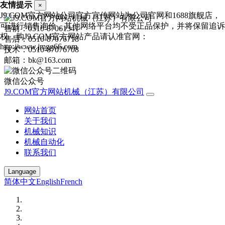
友情提示
×
J9.COM官方网站公司官方宣传网站为公司官网和1688旗舰店，
可进行销售询价，其他网络平台均不受正品保护，并将保留追诉
售前：0510-87061341
权，购J9.COM官方网站产品请认准官网：
售后：0510-87076718
http://www.jmgg66.com
技术：0510-87076708
邮箱：bk@163.com
微信公众号
J9.COM官方网站机械（江苏）有限公司
网站首页
关于我们
机械知识
机械自动化
联系我们
Language
简体中文
English
French