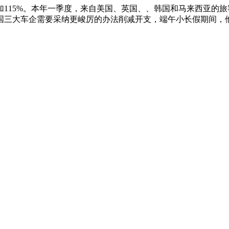
15%。本年一季度，来自美国、英国、、韩国和马来西亚的旅
国三大车企需要采纳更峻厉的办法削减开支，端午小长假期间，