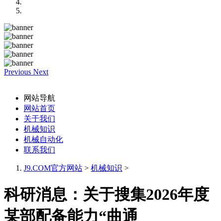
Previous
Next
网站导航
网站首页
关于我们
机械知识
机械自动化
联系我们
J9.COM官方网站
>
机械知识
>
科研消息：关于搜集2026年度
某部配备能力“曲通