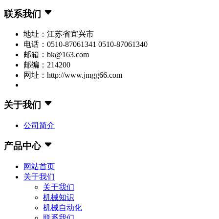
联系我们
地址：江苏省宜兴市
电话：0510-87061341 0510-87061340
邮箱：bk@163.com
邮编：214200
网址：http://www.jmgg66.com
关于我们
公司简介
产品中心
网站首页
关于我们
关于我们
机械知识
机械自动化
联系我们