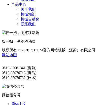
产品中心
关于我们
机械知识
机械自动化
联系我们
扫一扫，浏览移动端
版权所有 © 2020 J9.COM官方网站机械（江苏）有限公司
网站地图
0510-87061341 (售前)
0510-87076718 (售后)
0510-87076732 (技术)
微信服务号
简体中文